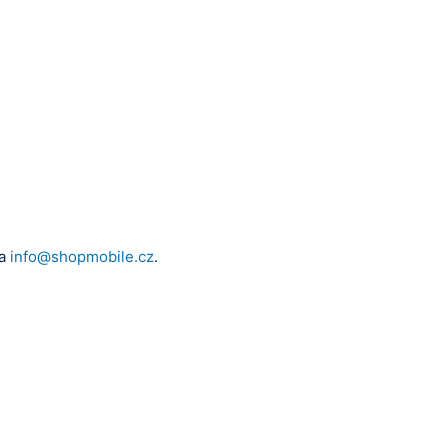
na
info@shopmobile.cz
.