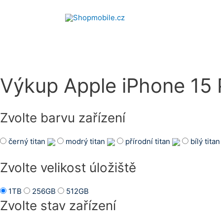
Přeskočit
na
obsah
Výkup Apple iPhone 15
Zvolte barvu zařízení
černý titan
modrý titan
přírodní titan
bílý tita
Zvolte velikost úložiště
1TB
256GB
512GB
Zvolte stav zařízení