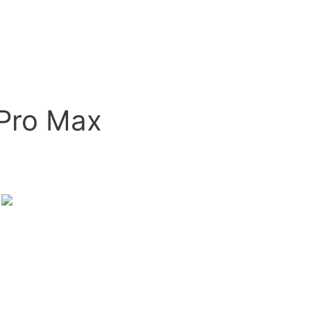
Výkup
Servis
 Pro Max
n