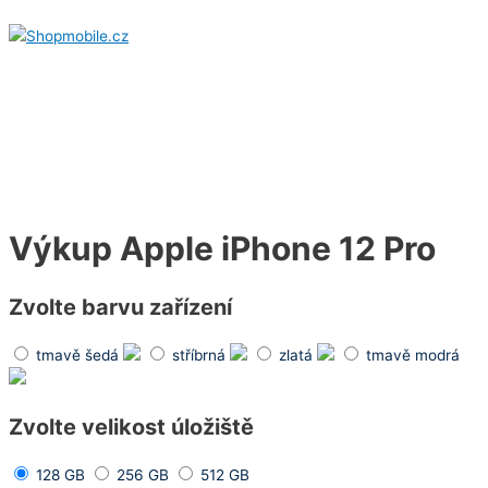
Přeskočit
na
obsah
Hlavní
menu
Výkup Apple iPhone 12 Pro
Zvolte barvu zařízení
tmavě šedá
stříbrná
zlatá
tmavě modrá
Zvolte velikost úložiště
128 GB
256 GB
512 GB