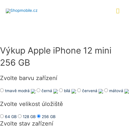
Přeskočit
Hlav
na
obsah
men
Výkup Apple iPhone 12 mini
256 GB
Zvolte barvu zařízení
tmavě modrá
černá
bílá
červená
mátová
Zvolte velikost úložiště
64 GB
128 GB
256 GB
Zvolte stav zařízení