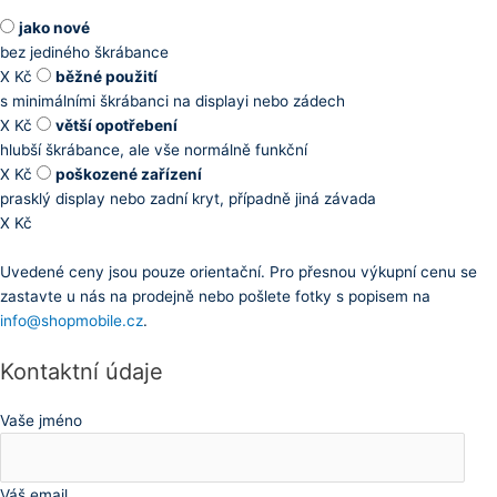
jako nové
bez jediného škrábance
X
Kč
běžné použití
s minimálními škrábanci na displayi nebo zádech
X
Kč
větší opotřebení
hlubší škrábance, ale vše normálně funkční
X
Kč
poškozené zařízení
prasklý display nebo zadní kryt, případně jiná závada
X
Kč
Uvedené ceny jsou pouze orientační. Pro přesnou výkupní cenu se
zastavte u nás na prodejně nebo pošlete fotky s popisem na
info@shopmobile.cz
.
Kontaktní údaje
Vaše jméno
Váš email