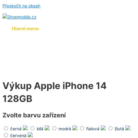
Přeskočit na obsah
Hlavní menu
Výkup Apple iPhone 14
128GB
Zvolte barvu zařízení
černá
bílá
modrá
fialová
žlutá
červená