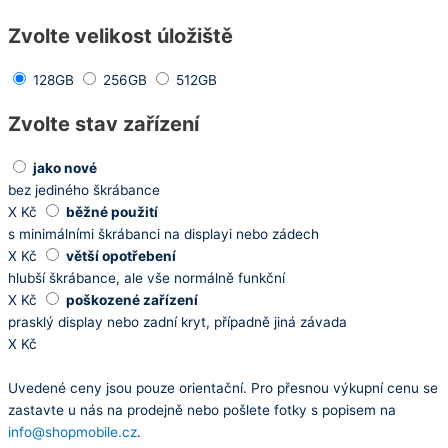
Zvolte velikost úložiště
128GB
256GB
512GB
Zvolte stav zařízení
jako nové
bez jediného škrábance
X
Kč
běžné použití
s minimálními škrábanci na displayi nebo zádech
X
Kč
větší opotřebení
hlubší škrábance, ale vše normálně funkční
X
Kč
poškozené zařízení
prasklý display nebo zadní kryt, případně jiná závada
X
Kč
Uvedené ceny jsou pouze orientační. Pro přesnou výkupní cenu se
zastavte u nás na prodejně nebo pošlete fotky s popisem na
info@shopmobile.cz
.